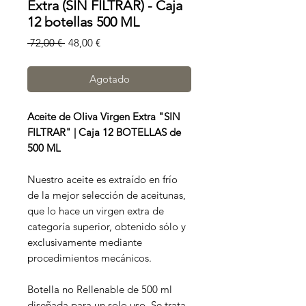
Extra (SIN FILTRAR) - Caja
12 botellas 500 ML
Precio
Precio
 72,00 € 
48,00 €
de
oferta
Agotado
Aceite de Oliva Virgen Extra "SIN
FILTRAR" | Caja 12 BOTELLAS de
500 ML
Nuestro aceite es extraído en frío
de la mejor selección de aceitunas,
que lo hace un virgen extra de
categoría superior, obtenido sólo y
exclusivamente mediante
procedimientos mecánicos.
Botella no Rellenable de 500 ml
diseñada para un solo uso. Se trata