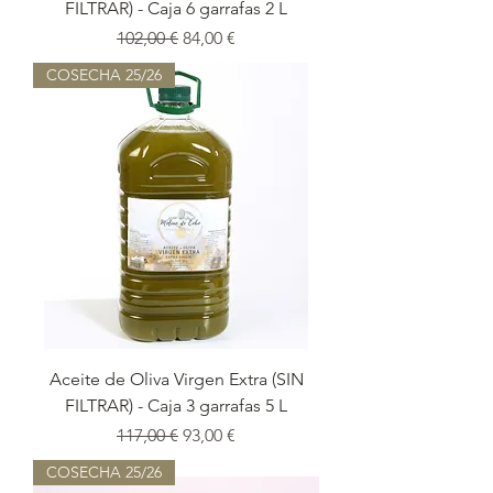
FILTRAR) - Caja 6 garrafas 2 L
Precio
Precio de oferta
102,00 €
84,00 €
COSECHA 25/26
Aceite de Oliva Virgen Extra (SIN
FILTRAR) - Caja 3 garrafas 5 L
Precio
Precio de oferta
117,00 €
93,00 €
COSECHA 25/26