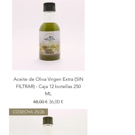
Aceite de Oliva Virgen Extra (SIN
FILTRAR) - Caja 12 botellas 250
ML
Precio
Precio de oferta
48,00 €
36,00 €
COSECHA 25/26